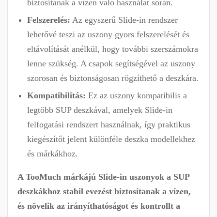
biztosítanak a vízen való használat során.
Felszerelés:
Az egyszerű Slide-in rendszer
lehetővé teszi az uszony gyors felszerelését és
eltávolítását anélkül, hogy további szerszámokra
lenne szükség. A csapok segítségével az uszony
szorosan és biztonságosan rögzíthető a deszkára.
Kompatibilitás:
Ez az uszony kompatibilis a
legtöbb SUP deszkával, amelyek Slide-in
felfogatási rendszert használnak, így praktikus
kiegészítőt jelent különféle deszka modellekhez
és márkákhoz.
A TooMuch márkájú Slide-in uszonyok a SUP
deszkákhoz stabil evezést biztosítanak a vízen,
és növelik az irányíthatóságot és kontrollt a