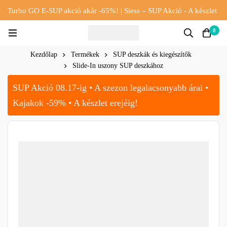
Turbo GO E-SUP akció akár -65%! | Siess – SUP Akció - A készlet
erejéig!!
0
Kezdőlap
Termékek
SUP deszkák és kiegészítők
Slide-In uszony SUP deszkához
SUP Akció 08.17-ig • A szezon legalacsonyabb árai •
Kajakok -59% • A készlet erejéig!