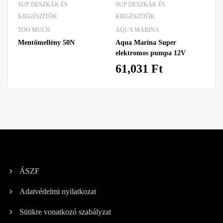
SUP DESZKÁK ÉS
SUP DESZKÁK ÉS
SU
KIEGÉSZÍTŐK
KIEGÉSZÍTŐK
KI
TOO MUCH
AQUA MARINA
AQ
Mentőmellény 50N
Aqua Marina Super
Aq
elektromos pumpa 12V
hát
61,031
Ft
ÁSZF
Adatvédelmi nyilatkozat
Sütikre vonatkozó szabályzat