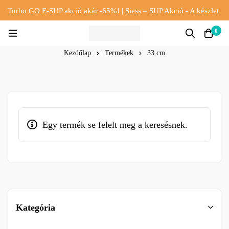
Turbo GO E-SUP akció akár -65%! | Siess – SUP Akció - A készlet
erejéig!!
0
Kezdőlap
Termékek
33 cm
Egy termék se felelt meg a keresésnek.
Kategória