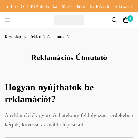
Turbo GO E-SUP akció akár -65%! | Siess – SUP Akció - A készlet
erejéig!!
0
Kezdőlap
Reklamációs Útmutató
Reklamációs Útmutató
Hogyan nyújthatok be
reklamációt?
A reklamációk gyors és hatékony feldolgozása érdekében
kérjük, kövesse az alábbi lépéseket: