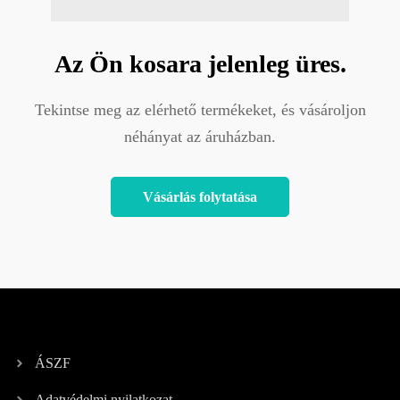
Az Ön kosara jelenleg üres.
Tekintse meg az elérhető termékeket, és vásároljon
néhányat az áruházban.
Vásárlás folytatása
ÁSZF
Adatvédelmi nyilatkozat