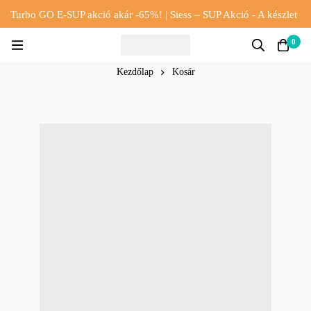
Turbo GO E-SUP akció akár -65%! | Siess – SUP Akció - A készlet
erejéig!!
0
Kezdőlap
Kosár