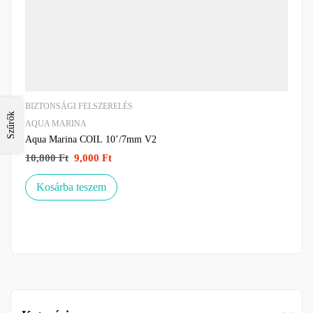
BIZTONSÁGI FELSZERELÉS
Szűrők
AQUA MARINA
Aqua Marina COIL 10’/7mm V2
10,800
Ft
9,000
Ft
Kosárba teszem