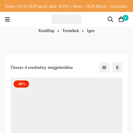
Turbo GO E-SUP akció akár -65%! | Siess – SUP Akció - A készlet
erejéig!!
0
Kezdőlap
Termékek
Igen
Összes 4 eredmény megjelenítése
-30%