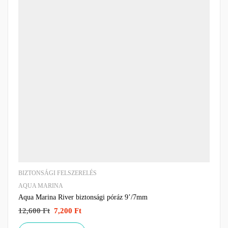
BIZTONSÁGI FELSZERELÉS
AQUA MARINA
Aqua Marina River biztonsági póráz 9’/7mm
12,600
Ft
7,200
Ft