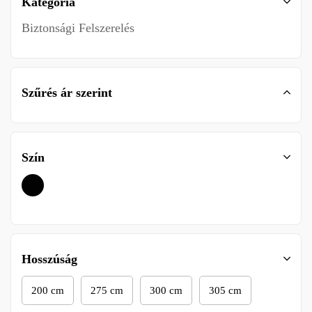
Kategória
Biztonsági Felszerelés
Szűrés ár szerint
Szín
Hosszúság
200 cm
275 cm
300 cm
305 cm