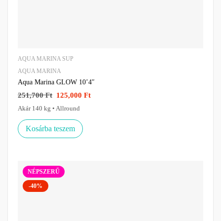
AQUA MARINA SUP
AQUA MARINA
Aqua Marina GLOW 10’4″
251,700
Ft
125,000
Ft
Akár 140 kg • Allround
Kosárba teszem
NÉPSZERŰ
-40%