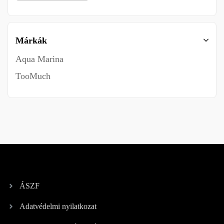
Márkák
Aqua Marina
TooMuch
ÁSZF
Adatvédelmi nyilatkozat