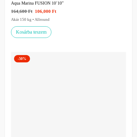
Aqua Marina FUSION 10’10”
164,600
Ft
106,000
Ft
Akár 150 kg • Allround
Kosárba teszem
-50%