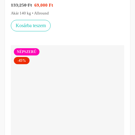
133,250
Ft
69,000
Ft
Akár 140 kg • Allround
Kosárba teszem
NÉPSZERŰ
-45%