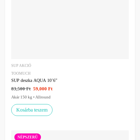
SUP AKCIÓ
TOOMUCH
SUP deszka AQUA 10’6”
83,500
Ft
59,000
Ft
Akár 150 kg • Allround
Kosárba teszem
NÉPSZERŰ