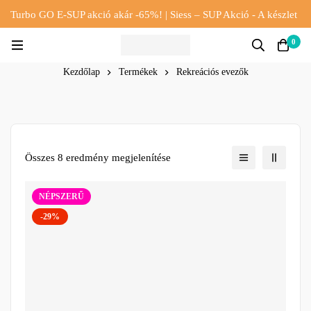
Turbo GO E-SUP akció akár -65%! | Siess – SUP Akció - A készlet
erejéig!!
0
Kezdőlap
Termékek
Rekreációs evezők
Összes 8 eredmény megjelenítése
NÉPSZERŰ
-29%