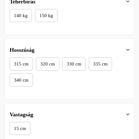
Teherbírás
140 kg
150 kg
Hosszúság
315 cm
320 cm
330 cm
335 cm
340 cm
Vastagság
15 cm