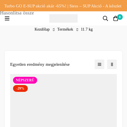
Turbo GO E-SUP akció akár -65%! | Siess – SUP Akció - A készlet
Hasonlítsa össze
erejéig!!
0
Kezdőlap
Termékek
11.7 kg
Egyetlen eredmény megjelenítése
NÉPSZERŰ
-29%