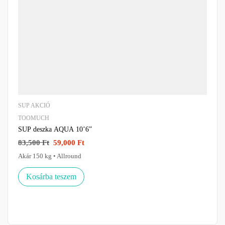
SUP AKCIÓ
TOOMUCH
SUP deszka AQUA 10’6”
83,500
Ft
59,000
Ft
Akár 150 kg • Allround
Kosárba teszem