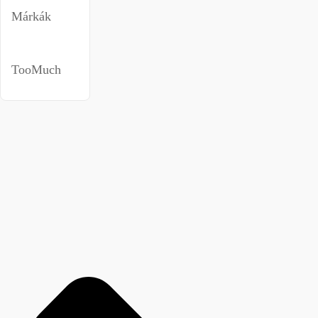
Márkák
TooMuch