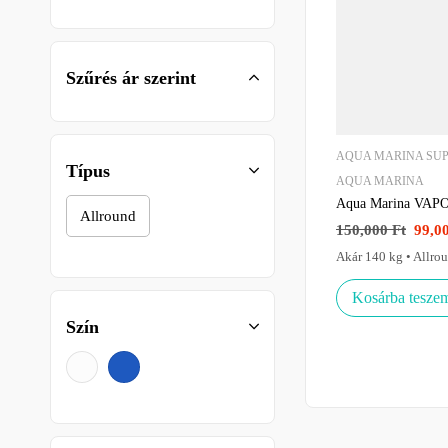
Szűrés ár szerint
AQUA MARINA SU
Típus
AQUA MARINA
Aqua Marina VAPO
Allround
150,000
Ft
99,0
Akár 140 kg • Allro
Kosárba tesze
Szín