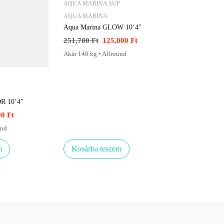
AQUA MARINA SUP
AQUA MARINA
Aqua Marina GLOW 10’4″
251,700
Ft
125,000
Ft
Akár 140 kg • Allround
P
R 10’4″
00
Ft
und
m
Kosárba teszem