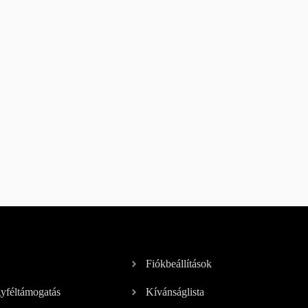
Fiókbeállítások
féltámogatás
Kívánságlista