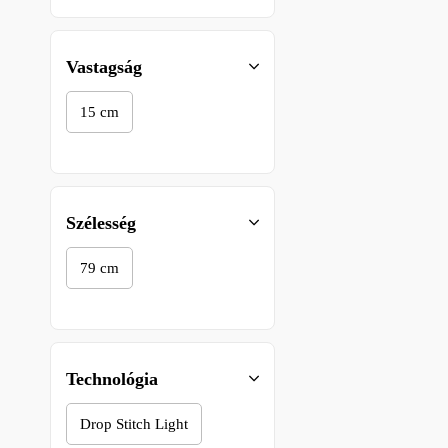
224 – 234 cm
Vastagság
230 - 240 cm
15 cm
230 – 240 cm
230 cm
250 cm
Szélesség
255 cm
260 cm
79 cm
275 cm
285 cm
289 cm
290 cm
Technológia
300 cm
305 cm
Drop Stitch Light