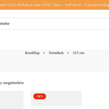
urbo GO E-SUP akció akár -65%! | Siess – SUP Akció - A készlet erejéig
Kezdőlap
Termékek
315 cm
y megjelenítése
-50%