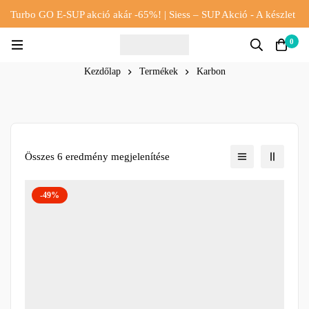
Turbo GO E-SUP akció akár -65%! | Siess – SUP Akció - A készlet
erejéig!!
0
Kezdőlap
Termékek
Karbon
Összes 6 eredmény megjelenítése
-49%