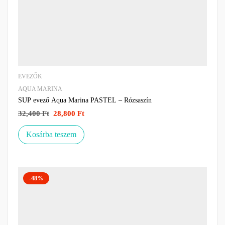
EVEZŐK
AQUA MARINA
SUP evező Aqua Marina PASTEL – Rózsaszín
32,400
Ft
28,800
Ft
Kosárba teszem
-48%