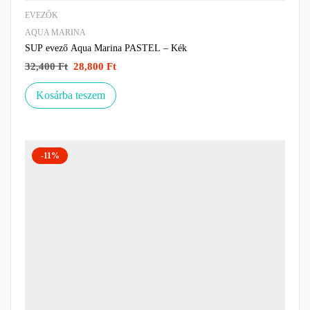
EVEZŐK
AQUA MARINA
SUP evező Aqua Marina PASTEL – Kék
32,400
Ft
28,800
Ft
Kosárba teszem
-11%