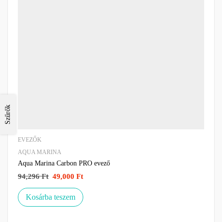
Szűrők
EVEZŐK
AQUA MARINA
Aqua Marina Carbon PRO evező
94,296
Ft
49,000
Ft
Kosárba teszem