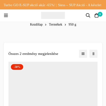
Turbo GO E-SUP akció akár -65%! | Siess – SUP Akció - A készlet
erejéig!!
0
Kezdőlap
Termékek
950 g
Összes 2 eredmény megjelenítése
-50%