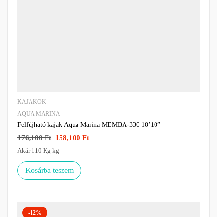
KAJAKOK
AQUA MARINA
Felfújható kajak Aqua Marina MEMBA-330 10’10”
176,100
Ft
158,100
Ft
Akár 110 Kg kg
Kosárba teszem
-12%