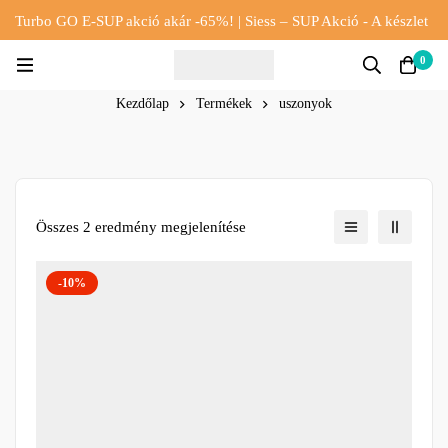
Turbo GO E-SUP akció akár -65%! | Siess – SUP Akció - A készlet
erejéig!!
0
Kezdőlap
Termékek
uszonyok
Összes 2 eredmény megjelenítése
-10%