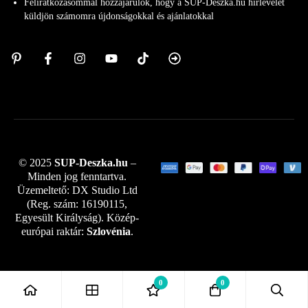
Feliratkozásommal hozzájárulok, hogy a SUP-Deszka.hu hírlevelet
küldjön számomra újdonságokkal és ajánlatokkal
© 2025
SUP-Deszka.hu
–
Minden jog fenntartva.
Üzemeltető: DX Studio Ltd
(Reg. szám: 16190115,
Egyesült Királyság). Közép-
európai raktár:
Szlovénia
.
0
0