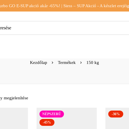
urbo GO E-SUP akció akár -65%! | Siess – SUP Akció - A készlet erejéig
Kezdőlap
Termékek
150 kg
y megjelenítése
NÉPSZERŰ
-36%
-45%