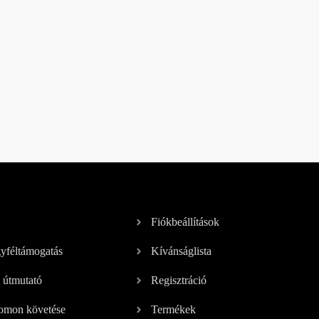
Fiókbeállítások
féltámogatás
Kívánságlista
 útmutató
Regisztráció
omon követése
Termékek