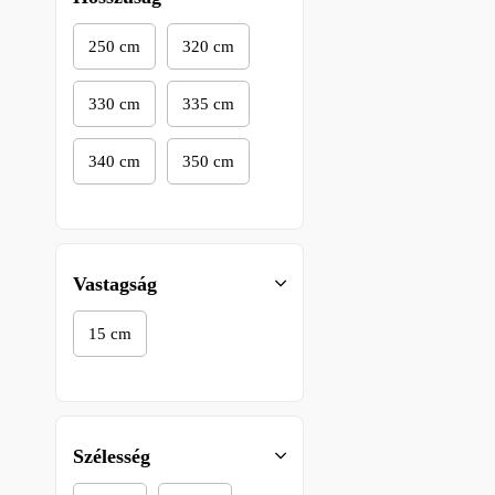
220 Kg
260 Kg
250 cm
320 cm
265 kg
400 kg
330 cm
335 cm
460 kg
500 kg
340 cm
350 cm
Vastagság
15 cm
Szélesség