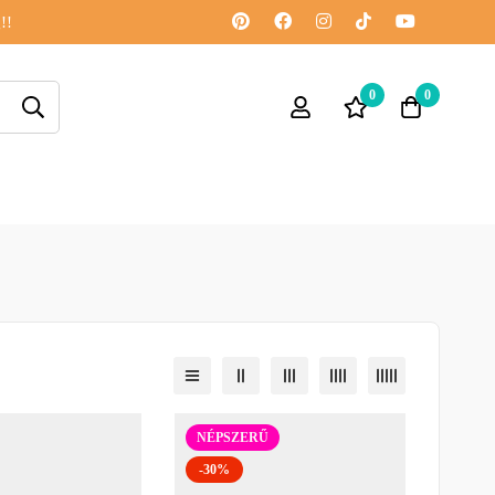
!!
0
0
NÉPSZERŰ
-30%