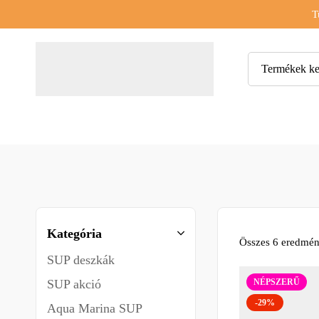
T
Kategória
Összes 6 eredmén
SUP deszkák
SUP akció
NÉPSZERŰ
-29%
Aqua Marina SUP