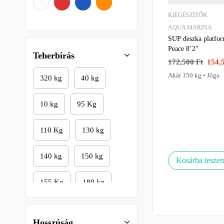
KIEGÉSZÍTŐK
AQUA MARINA
SUP deszka platfo
Peace 8’2″
Teherbírás
172,500
Ft
154,
Akár 150 kg • Jóga
320 kg
40 kg
10 kg
95 Kg
110 Kg
130 kg
140 kg
150 kg
Kosárba tesze
155 Kg
180 kg
185 KG
200 kg
Hosszúság