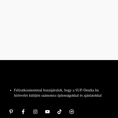
Feliratkozásommal hozzájárulok, hogy a SUP-Deszka.hu
hírlevelet küldjön számomra újdonságokkal és ajánlatokkal