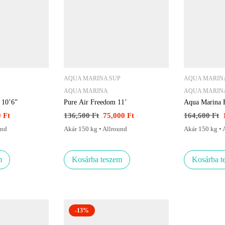
AQUA MARINA SUP
AQUA MARIN
AQUA MARINA
AQUA MARIN
10’6”
Pure Air Freedom 11’
Aqua Marina
0
Ft
136,500
Ft
75,000
Ft
164,600
Ft
und
Akár 150 kg • Allround
Akár 150 kg • 
m
Kosárba teszem
Kosárba t
-13%