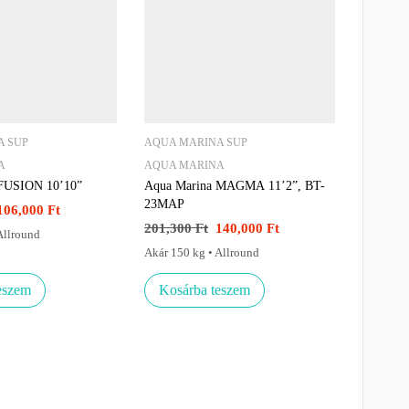
A SUP
AQUA MARINA SUP
A
AQUA MARINA
 FUSION 10’10”
Aqua Marina MAGMA 11’2”, BT-
23MAP
106,000
Ft
201,300
Ft
140,000
Ft
Allround
Akár 150 kg • Allround
eszem
Kosárba teszem