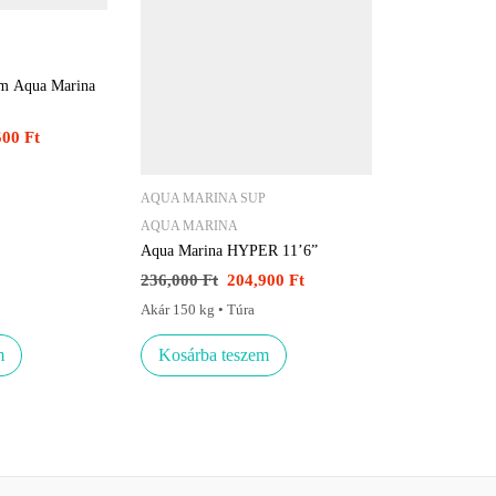
rm Aqua Marina
500
Ft
AQUA MARINA SUP
AQUA MARINA
Aqua Marina HYPER 11’6”
236,000
Ft
204,900
Ft
Akár 150 kg • Túra
m
Kosárba teszem