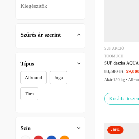
Kiegészítők
Szűrés ár szerint
SUP AKCIÓ
TOOMUCH
Típus
SUP deszka AQUA 
83,500
Ft
59,00
Allround
Jóga
Akár 150 kg • Allro
Túra
Kosárba tesze
Szín
-10%