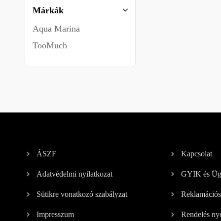
Márkák
Aqua Marina
TooMuch
ÁSZF
Kapcsolat
Adatvédelmi nyilatkozat
GYIK és Ügy
Sütikre vonatkozó szabályzat
Reklamációs
Impresszum
Rendelés ny