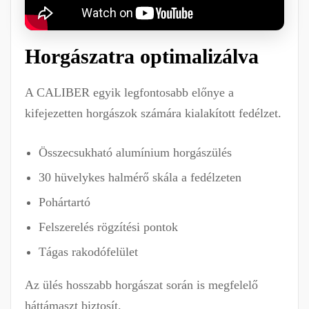
Horgászatra optimalizálva
A CALIBER egyik legfontosabb előnye a
kifejezetten horgászok számára kialakított fedélzet.
Összecsukható alumínium horgászülés
30 hüvelykes halmérő skála a fedélzeten
Pohártartó
Felszerelés rögzítési pontok
Tágas rakodófelület
Az ülés hosszabb horgászat során is megfelelő
háttámaszt biztosít.