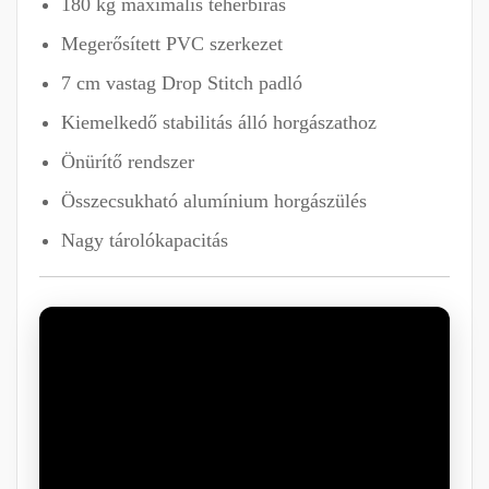
180 kg maximális teherbírás
Megerősített PVC szerkezet
7 cm vastag Drop Stitch padló
Kiemelkedő stabilitás álló horgászathoz
Önürítő rendszer
Összecsukható alumínium horgászülés
Nagy tárolókapacitás