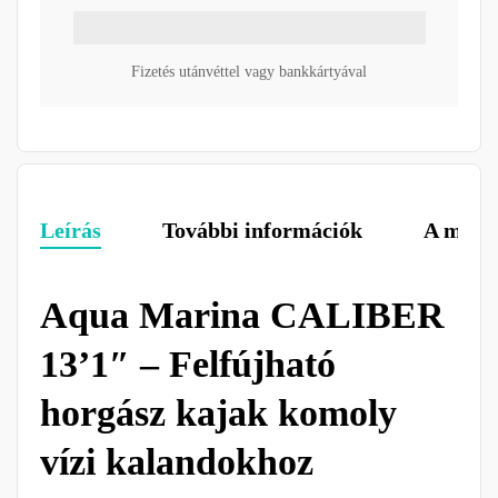
Fizetés utánvéttel vagy bankkártyával
Leírás
További információk
A márk
Aqua Marina CALIBER
13’1″ – Felfújható
horgász kajak komoly
vízi kalandokhoz