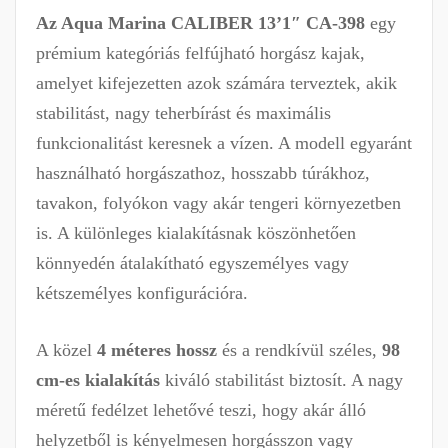
Az Aqua Marina CALIBER 13’1″ CA-398
egy
prémium kategóriás felfújható horgász kajak,
amelyet kifejezetten azok számára terveztek, akik
stabilitást, nagy teherbírást és maximális
funkcionalitást keresnek a vízen. A modell egyaránt
használható horgászathoz, hosszabb túrákhoz,
tavakon, folyókon vagy akár tengeri környezetben
is. A különleges kialakításnak köszönhetően
könnyedén átalakítható egyszemélyes vagy
kétszemélyes konfigurációra.
A közel
4 méteres hossz
és a rendkívül széles,
98
cm-es kialakítás
kiváló stabilitást biztosít. A nagy
méretű fedélzet lehetővé teszi, hogy akár álló
helyzetből is kényelmesen horgásszon vagy