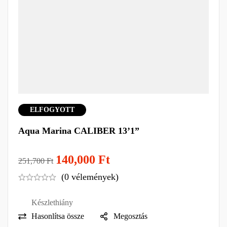
ELFOGYOTT
Aqua Marina CALIBER 13’1”
140,000
Ft
251,700
Ft
(0 vélemények)
Készlethiány
Hasonlítsa össze
Megosztás