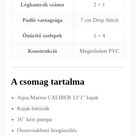
Légkamrák száma
2 + 1
Padló vastagsága
7 cm Drop Stitch
Önürítő szelepek
1 + 4
Konstrukció
Megerősített PVC
A csomag tartalma
Aqua Marina CALIBER 13’1″ kajak
Kajak hátizsák
16″ kézi pumpa
Összecsukható horgászülés