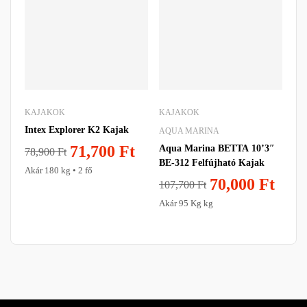
KAJAKOK
KAJAKOK
KA
Intex Explorer K2 Kajak
AQUA MARINA
AQ
71,700
Ft
Aqua Marina BETTA 10’3″
Aq
78,900
Ft
BE-312 Felfújható Kajak
fel
Akár 180 kg • 2 fő
sze
70,000
Ft
19
107,700
Ft
1
Akár 95 Kg kg
Aká