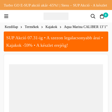
Turbo GO E-SUP akció akár -65%! | Siess – SUP Akció - A készlet
erejéig!!
0
Kezdőlap
Termékek
Kajakok
Aqua Marina CALIBER 13’1”
SUP Akció 07.31-ig • A szezon legalacsonyabb árai •
Kajakok -59% • A készlet erejéig!