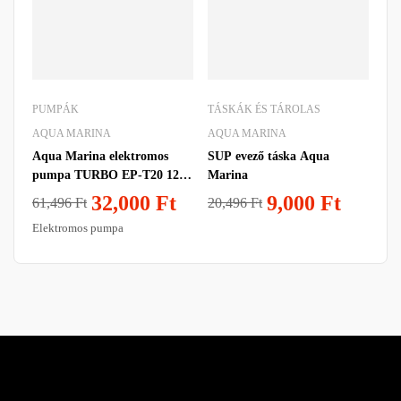
PUMPÁK
TÁSKÁK ÉS TÁROLAS
AQUA MARINA
AQUA MARINA
Aqua Marina elektromos
SUP evező táska Aqua
pumpa TURBO EP-T20 12 V
Marina
do 20 psi
32,000
Ft
9,000
Ft
61,496
Ft
20,496
Ft
Elektromos pumpa