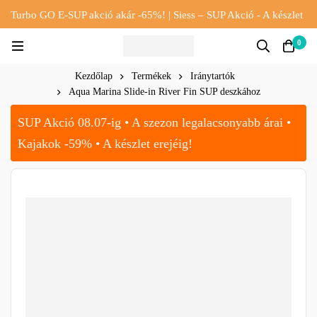
Turbo GO E-SUP akció akár -65%! | Siess – SUP Akció - A készlet
erejéig!!
0
Kezdőlap
Termékek
Iránytartók
Aqua Marina Slide-in River Fin SUP deszkához
SUP Akció 08.07-ig • A szezon legalacsonyabb árai •
Kajakok -59% • A készlet erejéig!