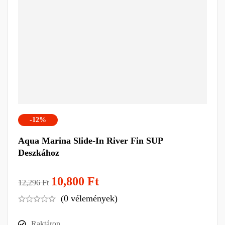
-12%
Aqua Marina Slide-In River Fin SUP
Deszkához
10,800
Ft
12,296
Ft
(0 vélemények)
Raktáron