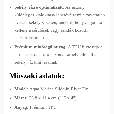
Sekély vízre optimalizált:
Az uszony
különleges kialakítása lehetővé teszi a zavartalan
evezést sekély vizeken, anélkül, hogy aggódnia
kellene a sérülések vagy sziklák közötti
beszorulás miatt.
Prémium minőségű anyag:
A TPU biztosítja a
tartós és strapabíró uszonyt, amely ellenáll a
sekély víz kihívásainak.
Műszaki adatok:
Model:
Aqua Marina Slide-in River Fin
Méret:
26,8 x 11,4 cm (11” x 4”)
Anyag:
Prémium TPU