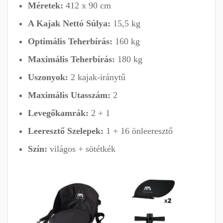
Méretek:
412 x 90 cm
A Kajak Nettó Súlya:
15,5 kg
Optimális Teherbírás:
160 kg
Maximális Teherbírás:
180 kg
Uszonyok:
2 kajak-iránytű
Maximális Utasszám:
2
Levegőkamrák:
2 + 1
Leeresztő Szelepek:
1 + 16 önleeresztő
Szín:
világos + sötétkék