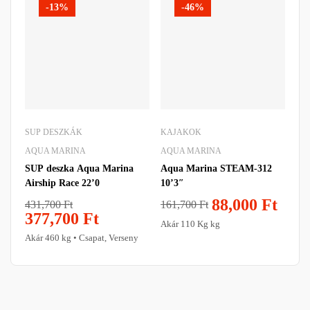
-13%
-46%
SUP DESZKÁK
KAJAKOK
KA
AQUA MARINA
AQUA MARINA
AQ
SUP deszka Aqua Marina
Aqua Marina STEAM-312
Fel
Airship Race 22’0
10’3″
Ma
88,000
Ft
431,700
Ft
17
161,700
Ft
377,700
Ft
1
Akár 110 Kg kg
Akár 460 kg • Csapat, Verseny
Aká