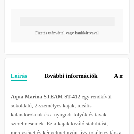
Fizetés utánvéttel vagy bankkártyával
Leírás
További információk
A márk
Aqua Marina STEAM ST-412
egy rendkívül
sokoldalú, 2-személyes kajak, ideális
kalandoroknak és a nyugodt folyók és tavak
szerelmeseinek. Ez a kajak kiváló stabilitást,
merevséget és kényelmet nyújt, így tökéletes társ a