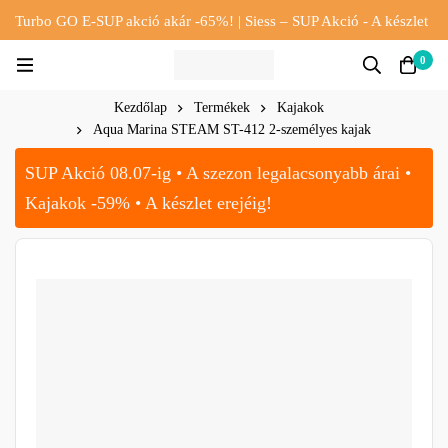
Turbo GO E-SUP akció akár -65%! | Siess – SUP Akció - A készlet
erejéig!!
0
Kezdőlap
Termékek
Kajakok
Aqua Marina STEAM ST-412 2-személyes kajak
SUP Akció 08.07-ig • A szezon legalacsonyabb árai •
Kajakok -59% • A készlet erejéig!