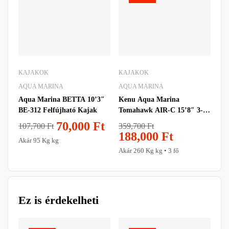
KAJAKOK
KAJAKOK
TÁ
AQUA MARINA
AQUA MARINA
AQ
Aqua Marina BETTA 10’3″
Kenu Aqua Marina
Víz
BE-312 Felfújható Kajak
Tomahawk AIR-C 15’8″ 3-
Dr
személyes
70,000
Ft
359,700
Ft
107,700
Ft
188,000
Ft
Akár 95 Kg kg
Akár 260 Kg kg • 3 fő
Ez is érdekelheti