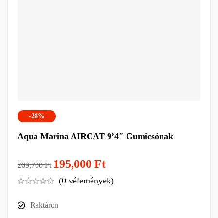
-28%
Aqua Marina AIRCAT 9’4″ Gumicsónak
195,000
Ft
269,700
Ft
(0 vélemények)
Raktáron