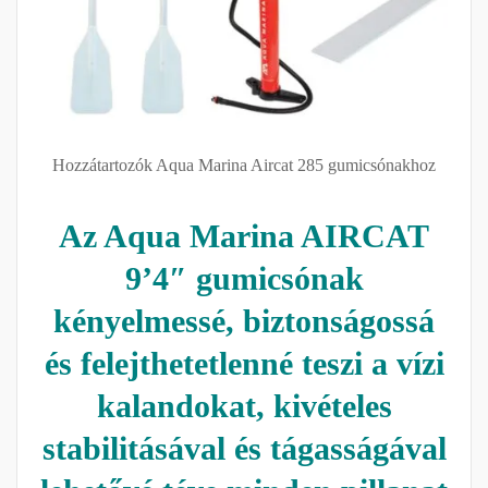
Hozzátartozók Aqua Marina Aircat 285 gumicsónakhoz
Az Aqua Marina AIRCAT
9’4″ gumicsónak
kényelmessé, biztonságossá
és felejthetetlenné teszi a vízi
kalandokat, kivételes
stabilitásával és tágasságával