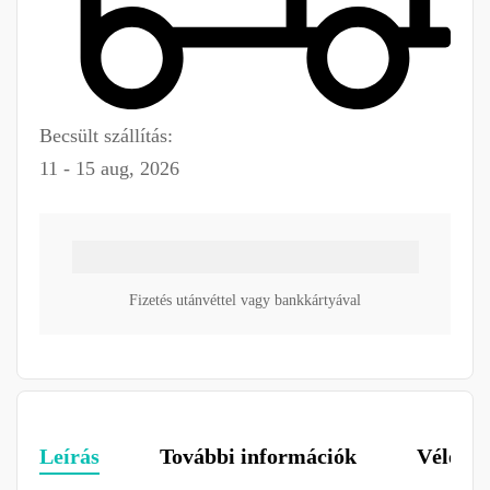
Becsült szállítás:
11 - 15 aug, 2026
Fizetés utánvéttel vagy bankkártyával
Leírás
További információk
Vélemén