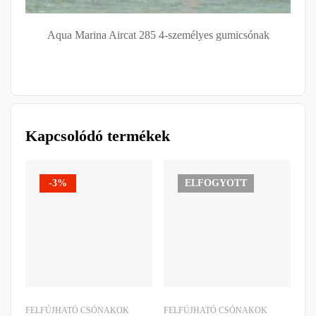
Aqua Marina Aircat 285 4-személyes gumicsónak
Kapcsolódó termékek
-3%
ELFOGYOTT
FELFÚJHATÓ CSÓNAKOK
FELFÚJHATÓ CSÓNAKOK
FE