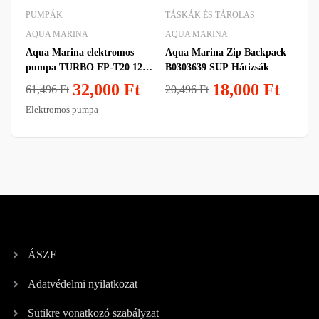
PUMPÁK
TÁSKÁK ÉS TÁROLAS
AQUA MARINA
AQUA MARINA
Aqua Marina elektromos
Aqua Marina Zip Backpack
pumpa TURBO EP-T20 12 V
B0303639 SUP Hátizsák
do 20 psi
32,000
Ft
18,000
Ft
61,496
Ft
20,496
Ft
Elektromos pumpa
ÁSZF
Adatvédelmi nyilatkozat
Sütikre vonatkozó szabályzat