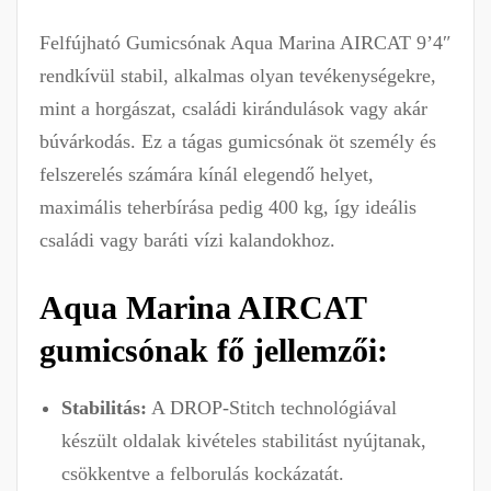
Felfújható Gumicsónak Aqua Marina AIRCAT 9’4″
rendkívül stabil, alkalmas olyan tevékenységekre,
mint a horgászat, családi kirándulások vagy akár
búvárkodás. Ez a tágas gumicsónak öt személy és
felszerelés számára kínál elegendő helyet,
maximális teherbírása pedig 400 kg, így ideális
családi vagy baráti vízi kalandokhoz.
Aqua Marina AIRCAT
gumicsónak fő jellemzői:
Stabilitás:
A DROP-Stitch technológiával
készült oldalak kivételes stabilitást nyújtanak,
csökkentve a felborulás kockázatát.