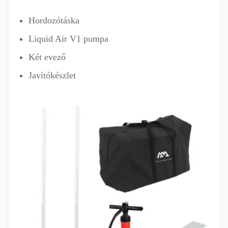
Hordozótáska
Liquid Air V1 pumpa
Két evező
Javítókészlet