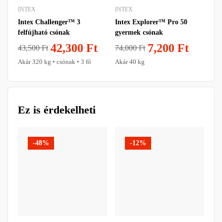
INTEX
INTEX
IN
Intex Challenger™ 3
Intex Explorer™ Pro 50
Int
felfújható csónak
gyermek csónak
fel
42,300
Ft
7,200
Ft
43,500
Ft
74,000
Ft
21
Akár 320 kg • csónak • 3 fő
Akár 40 kg
Aká
Ez is érdekelheti
-48%
-12%