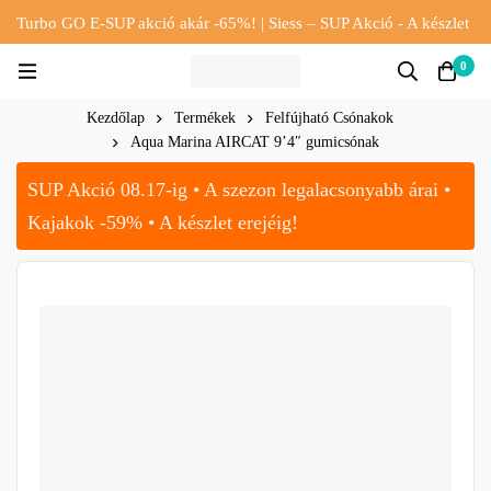
Turbo GO E-SUP akció akár -65%! | Siess – SUP Akció - A készlet
erejéig!!
0
Kezdőlap
Termékek
Felfújható Csónakok
Aqua Marina AIRCAT 9’4″ gumicsónak
SUP Akció 08.17-ig • A szezon legalacsonyabb árai •
Kajakok -59% • A készlet erejéig!