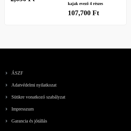
kajak evező 4 részes
eve
107,700
Ft
16
ÁSZF
Adatvédelmi nyilatkozat
Sütikre vonatkozó szabályzat
Impresszum
Garancia és jótállás