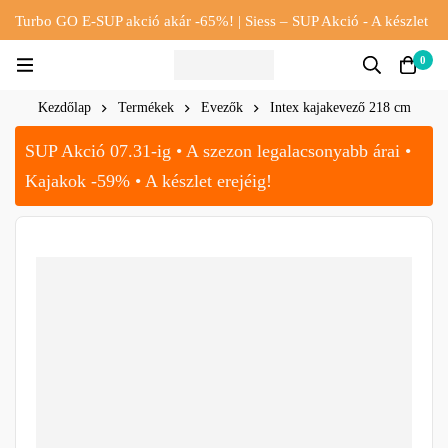
Turbo GO E-SUP akció akár -65%! | Siess – SUP Akció - A készlet
erejéig!!
0
Kezdőlap
Termékek
Evezők
Intex kajakevező 218 cm
SUP Akció 07.31-ig • A szezon legalacsonyabb árai •
Kajakok -59% • A készlet erejéig!