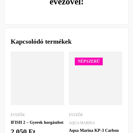
evezővel!
Kapcsolódó termékek
NÉPSZERŰ
EVEZŐK
EVEZŐK
EV
IFISH 2 – Gyerek horgászbot
AQUA MARINA
AQ
2,050
Ft
Aqua Marina KP-3 Carbon
Aq