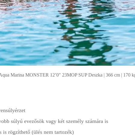
Aqua Marina MONSTER 12’0″ 23MOP SUP Deszka | 366 cm | 170 k
yensúlyérzet
yobb súlyú evezősök vagy két személy számára is
is rögzíthető (ülés nem tartozék)