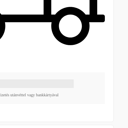
izetés utánvéttel vagy bankkártyával