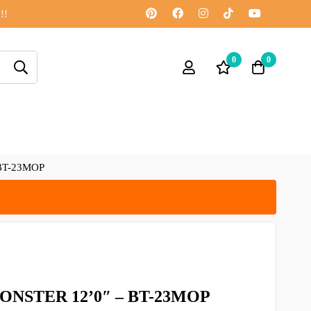
!!
0
0
 BT-23MOP
MONSTER 12’0″ – BT-23MOP