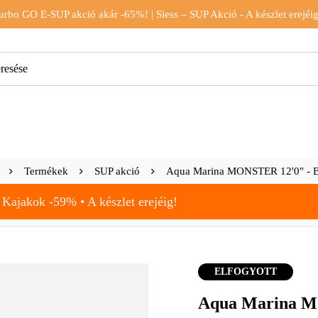
urbo GO E-SUP akció akár -65%! | Siess – SUP Akció - A készlet erejéig
Termékek
SUP akció
Aqua Marina MONSTER 12'0" -
 Kajakok -59% • A készlet erejéig!
ELFOGYOTT
Aqua Marina 