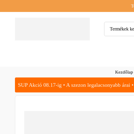
T
Kezdőlap
SUP Akció 08.17-ig • A szezon legalacsonyabb árai •