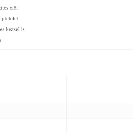
tés elöl
pfelület
es kézzel is
s