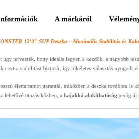
információk
A márkáról
Vélemény
NSTER 12’0″ SUP Deszka – Maximális Stabilitás és Kal
 úgy tervezték, hogy ideális legyen a kezdők, a nagyobb test
ka extra stabilitást biztosít, így tökéletes választás nyugodt 
osszú élettartamot garantál, miközben a deszka továbbra is k
sz lehetővé utazás közben, a
kajakká alakíthatóság
pedig új 