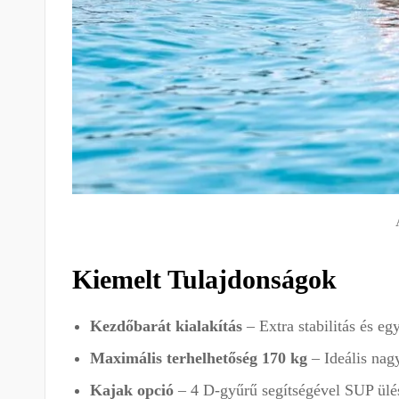
Kiemelt Tulajdonságok
Kezdőbarát kialakítás
– Extra stabilitás és eg
Maximális terhelhetőség 170 kg
– Ideális nag
Kajak opció
– 4 D-gyűrű segítségével SUP ülés 