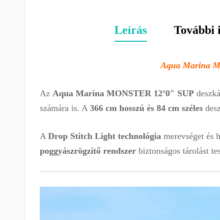
Leírás
További 
Aqua Marina MO
Az
Aqua Marina MONSTER 12’0″ SUP
deszkát
számára is. A
366 cm hosszú és 84 cm széles
desz
A
Drop Stitch Light technológia
merevséget és h
poggyászrögzítő rendszer
biztonságos tárolást te