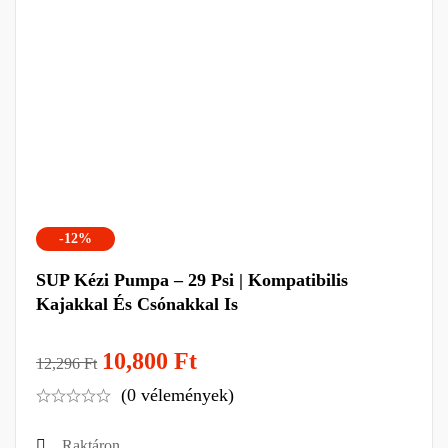
-12%
SUP Kézi Pumpa – 29 Psi | Kompatibilis
Kajakkal És Csónakkal Is
10,800
Ft
12,296
Ft
(0 vélemények)
Raktáron