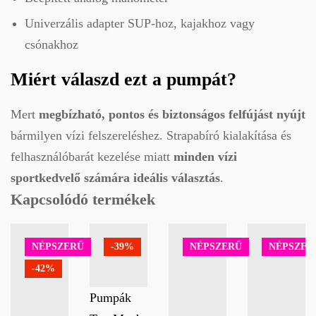
Univerzális adapter SUP-hoz, kajakhoz vagy
csónakhoz
Miért válaszd ezt a pumpát?
Mert
megbízható, pontos és biztonságos felfújást nyújt
bármilyen vízi felszereléshez. Strapabíró kialakítása és
felhasználóbarát kezelése miatt
minden vízi
sportkedvelő számára ideális választás
.
Kapcsolódó termékek
NÉPSZERŰ
-39%
NÉPSZERŰ
NÉPSZER
-42%
Pumpák