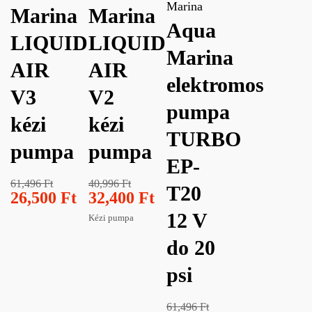
Marina
Marina
Marina
Aqua
LIQUID
LIQUID
Marina
AIR
AIR
elektromos
V3
V2
pumpa
kézi
kézi
TURBO
pumpa
pumpa
EP-
61,496
Ft
40,996
Ft
T20
26,500
Ft
32,400
Ft
12 V
Kézi pumpa
do 20
psi
61,496
Ft