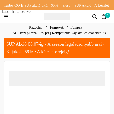
Turbo GO E-SUP akció akár -65%! | Siess – SUP Akció - A készlet
Hasonlítsa össze
erejéig!!
0
Kezdőlap
Termékek
Pumpák
SUP kézi pumpa – 29 psi | Kompatibilis kajakkal és csónakkal is
SUP Akció 08.07-ig • A szezon legalacsonyabb árai •
Kajakok -59% • A készlet erejéig!