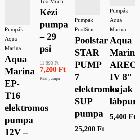
Too Much
Kézi
Pumpák
Pumpák
Aqua
pumpa
Pumpák
PoolStar
Marina
– 29
Poolstar
Aqua
Aqua
psi
Marina
STAR
Marina
Aqua
PUMP
AREO
11,890
Ft
7,200
Ft
Marina
7
IV 8″
Kézi pumpa
EP-
elektromos
kajak
T16
SUP
lábpu
elektromos
pumpa
5,400
Ft
pumpa
25,200
Ft
12V –