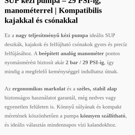
SUP kézi pumpa – 29 PSI-ig,
manométerrel | Kompatibilis
kajakkal és csónakkal
Ez a
nagy teljesítményű kézi pumpa
ideális SUP
deszkák, kajakok és felfújható csónakok gyors és precíz
felfújásához. A
beépített analóg manométer
pontos
nyomásmérést biztosít akár
2 bar / 29 PSI-ig
, így
mindig a megfelelő keménységgel indulhatsz útnak.
Az
ergonomikus markolat
és a
széles, stabil alap
biztonságos használatot garantál, még nedves vagy
egyenetlen felületen is. Könnyű súlyának és kompakt
méretének köszönhetően a pumpa
könnyen szállítható
,
és ideális választás mindennapos vízi kalandokhoz.