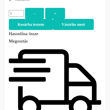
-
+
Kosárba teszem
Vásárlás most
Hasonlítsa össze
Megosztás