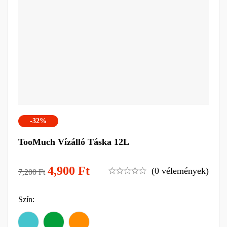
-32%
TooMuch Vízálló Táska 12L
4,900
Ft
(0 vélemények)
7,200
Ft
Szín
: