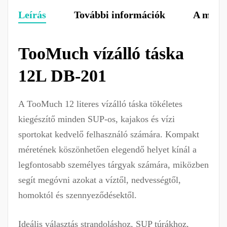
Leírás
További információk
A márk
TooMuch vízálló táska
12L DB-201
A TooMuch 12 literes vízálló táska tökéletes
kiegészítő minden SUP-os, kajakos és vízi
sportokat kedvelő felhasználó számára. Kompakt
méretének köszönhetően elegendő helyet kínál a
legfontosabb személyes tárgyak számára, miközben
segít megóvni azokat a víztől, nedvességtől,
homoktól és szennyeződésektől.
Ideális választás strandoláshoz, SUP túrákhoz,