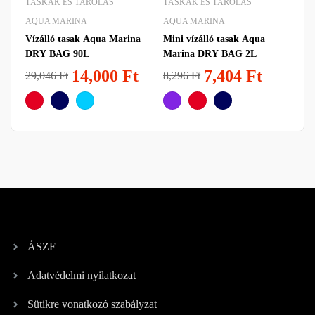
TÁSKÁK ÉS TÁROLAS
TÁSKÁK ÉS TÁROLAS
TÁ
AQUA MARINA
AQUA MARINA
AQ
Vízálló tasak Aqua Marina
Mini vízálló tasak Aqua
Aq
DRY BAG 90L
Marina DRY BAG 2L
50L
14,000
Ft
7,404
Ft
4
29,046
Ft
8,296
Ft
ÁSZF
Adatvédelmi nyilatkozat
Sütikre vonatkozó szabályzat