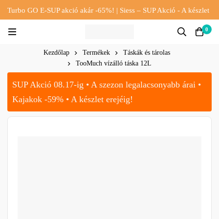
Turbo GO E-SUP akció akár -65%! | Siess – SUP Akció - A készlet
erejéig!!
0
Kezdőlap
Termékek
Táskák és tárolas
TooMuch vízálló táska 12L
SUP Akció 08.17-ig • A szezon legalacsonyabb árai •
Kajakok -59% • A készlet erejéig!