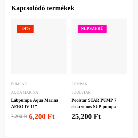
Kapcsolódó termékek
-14%
NÉPSZERŰ
PUMPÁK
PUMPÁK
PU
AQUA MARINA
POOLSTAR
AQ
Lábpumpa Aqua Marina
Poolstar STAR PUMP 7
Aq
AERO IV 11”
elektromos SUP pumpa
V2
6,200
Ft
25,200
Ft
7,200
Ft
40
Kéz