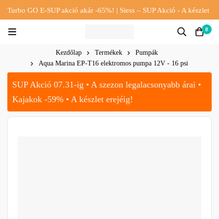
Turbo GO E-SUP akció akár -65%! | Siess – SUP Akció - A készlet
erejéig!!
0
Kezdőlap
Termékek
Pumpák
Aqua Marina EP-T16 elektromos pumpa 12V - 16 psi
SUP Akció 07.31-ig • A szezon legalacsonyabb árai •
Kajakok -59% • A készlet erejéig!