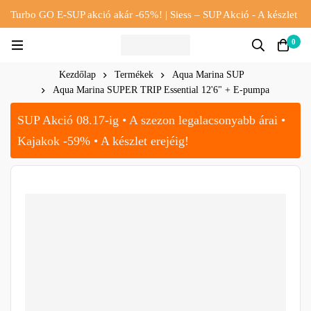
Turbo GO E-SUP akció akár -65%! | Siess – SUP Akció - A készlet
erejéig!!
0
Kezdőlap
Termékek
Aqua Marina SUP
Aqua Marina SUPER TRIP Essential 12'6" + E-pumpa
SUP Akció 08.17-ig • A szezon legalacsonyabb árai •
Kajakok -59% • A készlet erejéig!