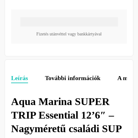
Fizetés utánvéttel vagy bankkártyával
Leírás
További információk
A márk
Aqua Marina SUPER
TRIP Essential 12’6″ –
Nagyméretű családi SUP