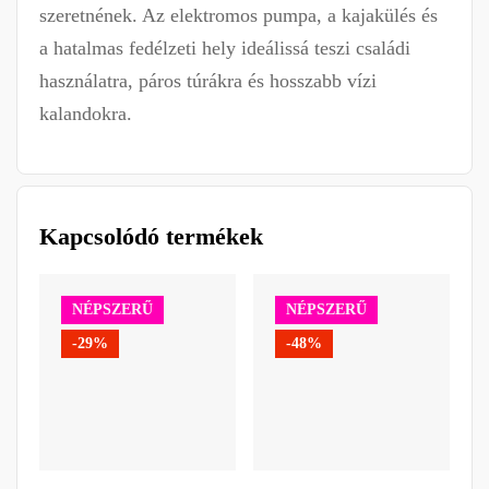
szeretnének. Az elektromos pumpa, a kajakülés és
a hatalmas fedélzeti hely ideálissá teszi családi
használatra, páros túrákra és hosszabb vízi
kalandokra.
Kapcsolódó termékek
NÉPSZERŰ
NÉPSZERŰ
-29%
-48%