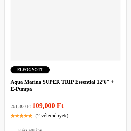
ELFOGYOTT
Aqua Marina SUPER TRIP Essential 12’6″ +
E-Pumpa
109,000
Ft
261,300
Ft
(2 vélemények)
Készlethiány