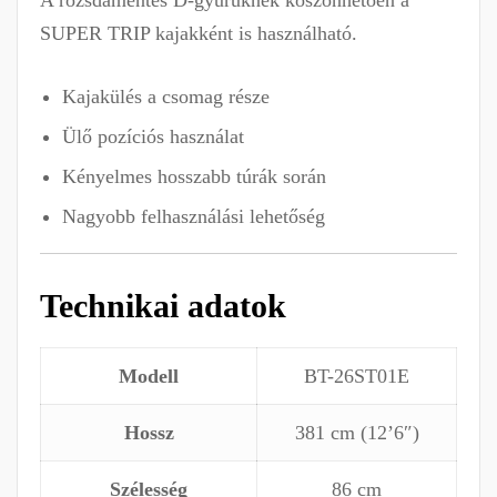
A rozsdamentes D-gyűrűknek köszönhetően a
SUPER TRIP kajakként is használható.
Kajakülés a csomag része
Ülő pozíciós használat
Kényelmes hosszabb túrák során
Nagyobb felhasználási lehetőség
Technikai adatok
Modell
BT-26ST01E
Hossz
381 cm (12’6″)
Szélesség
86 cm