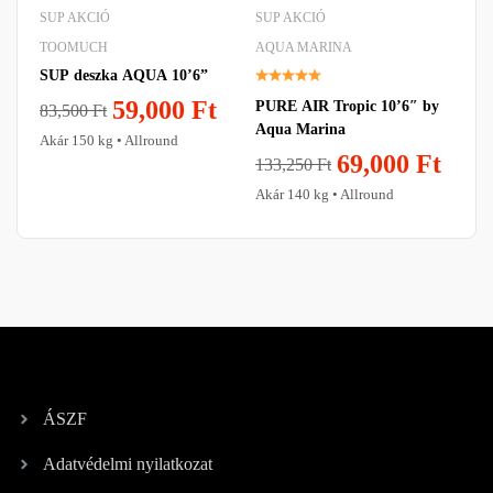
SUP AKCIÓ
SUP AKCIÓ
SU
TOOMUCH
AQUA MARINA
AQ
SUP deszka AQUA 10’6”
Aq
Wi
59,000
Ft
PURE AIR Tropic 10’6″ by
83,500
Ft
Aqua Marina
24
Akár 150 kg • Allround
2
69,000
Ft
133,250
Ft
Akár 140 kg • Allround
ÁSZF
Adatvédelmi nyilatkozat