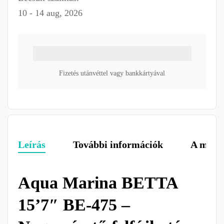
10 - 14 aug, 2026
Fizetés utánvéttel vagy bankkártyával
Leírás
További információk
A márk
Aqua Marina BETTA
15’7″ BE-475 –