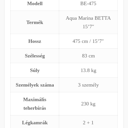
Modell
BE-475
Aqua Marina BETTA
Termék
15’7″
Hossz
475 cm / 15’7″
Szélesség
83 cm
Súly
13.8 kg
Személyek száma
3 személy
Maximális
230 kg
teherbírás
Légkamrák
2 + 1