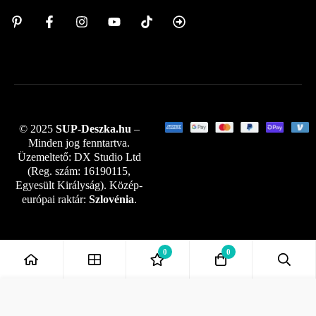
© 2025
SUP-Deszka.hu
–
Minden jog fenntartva.
Üzemeltető: DX Studio Ltd
(Reg. szám: 16190115,
Egyesült Királyság). Közép-
európai raktár:
Szlovénia
.
0
0
Kosárba