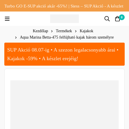
Turbo GO E-SUP akció akár -65%! | Siess – SUP Akció - A készlet
erejéig!!
0
Kezdőlap
Termékek
Kajakok
Aqua Marina Betta-475 felfújható kajak három személyre
SUP Akció 08.07-ig • A szezon legalacsonyabb árai •
Kajakok -59% • A készlet erejéig!