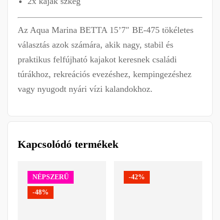
2x kajak szkeg
Az Aqua Marina BETTA 15’7″ BE-475 tökéletes
választás azok számára, akik nagy, stabil és
praktikus felfújható kajakot keresnek családi
túrákhoz, rekreációs evezéshez, kempingezéshez
vagy nyugodt nyári vízi kalandokhoz.
Kapcsolódó termékek
NÉPSZERŰ
-42%
-48%