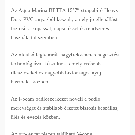
Az Aqua Marina BETTA 15’7″ strapabíró Heavy-
Duty PVC anyagból készült, amely jó ellenállást
biztosít a kopással, napsütéssel és rendszeres
használattal szemben.
Az oldalsó légkamrák nagyfrekvenciás hegesztési
technológiával készülnek, amely erősebb
illesztéseket és nagyobb biztonságot nyújt
használat közben.
Az I-beam padlószerkezet növeli a padló
merevségét és stabilabb érzetet biztosít beszállás,
ülés és evezés közben.
Az orr- és tat részen található V-cone