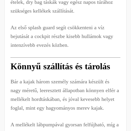
ételek, dry bag táskák vagy egész napos túrához
szükséges kellékek szállítását.
Az első splash guard segít csökkenteni a víz
bejutását a cockpit részbe kisebb hullámok vagy
intenzívebb evezés közben.
Könnyű szállítás és tárolás
Bár a kajak három személy számára készült és
nagy méretű, leeresztett állapotban könnyen elfér a
mellékelt hordtáskában, és jóval kevesebb helyet
foglal, mint egy hagyományos merev kajak.
A mellékelt lábpumpával gyorsan felfújható, míg a