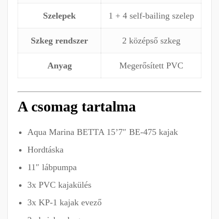
Szelepek
1 + 4 self-bailing szelep
Szkeg rendszer
2 középső szkeg
Anyag
Megerősített PVC
A csomag tartalma
Aqua Marina BETTA 15’7″ BE-475 kajak
Hordtáska
11″ lábpumpa
3x PVC kajakülés
3x KP-1 kajak evező