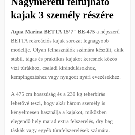
Nagyméretű felfújható
kajak 3 személy részére
Aqua Marina BETTA 15’7″ BE-475
a népszerű
BETTA rekreációs kajak sorozat legnagyobb
modellje. Olyan felhasználók számára készült, akik
stabil, tágas és praktikus kajakot keresnek közös
vízi túrákhoz, családi kirándulásokhoz,
kempingezéshez vagy nyugodt nyári evezésekhez.
A 475 cm hosszúság és a 230 kg teherbírás
lehetővé teszi, hogy akár három személy is
kényelmesen használja a kajakot, miközben
elegendő hely marad extra felszerelés, dry bag
táskák vagy egyéb túrafelszerelések számára.