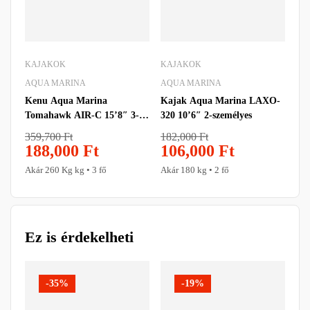
KAJAKOK
KAJAKOK
KA
Int
AQUA MARINA
AQUA MARINA
Kenu Aqua Marina
Kajak Aqua Marina LAXO-
78
Tomahawk AIR-C 15’8″ 3-
320 10’6″ 2-személyes
Aká
személyes
359,700
Ft
182,000
Ft
188,000
Ft
106,000
Ft
Akár 260 Kg kg • 3 fő
Akár 180 kg • 2 fő
Ez is érdekelheti
-35%
-19%