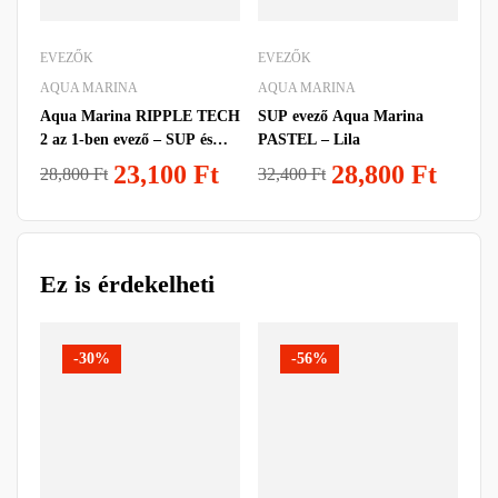
EVEZŐK
EVEZŐK
EV
IFI
AQUA MARINA
AQUA MARINA
2
Aqua Marina RIPPLE TECH
SUP evező Aqua Marina
2 az 1-ben evező – SUP és
PASTEL – Lila
kajak
23,100
Ft
28,800
Ft
28,800
Ft
32,400
Ft
Ez is érdekelheti
-30%
-56%