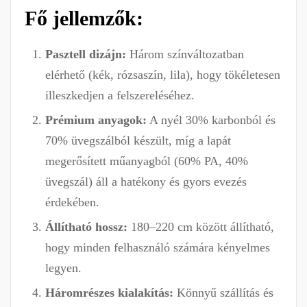
Fő jellemzők:
Pasztell dizájn:
Három színváltozatban
elérhető (kék, rózsaszín, lila), hogy tökéletesen
illeszkedjen a felszereléséhez.
Prémium anyagok:
A nyél 30% karbonból és
70% üvegszálból készült, míg a lapát
megerősített műanyagból (60% PA, 40%
üvegszál) áll a hatékony és gyors evezés
érdekében.
Állítható hossz:
180–220 cm között állítható,
hogy minden felhasználó számára kényelmes
legyen.
Háromrészes kialakítás:
Könnyű szállítás és