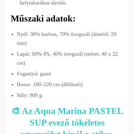
helytakarékos tárolás.
Műszaki adatok:
Nyél: 30% karbon, 70% üvegszál (átmérő: 29
mm)
Lapát: 60% PA, 40% üvegszál (méret: 40 x 22
cm)
Fogantyú: gumi
Hossz: 180–220 cm (állítható)
Súly: 900 g
🎨 Az Aqua Marina PASTEL
SUP evező tökéletes