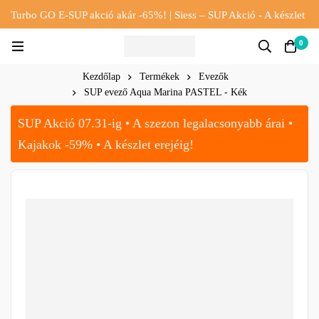
Turbo GO E-SUP akció akár -65%! | Siess – SUP Akció - A készlet
erejéig!!
0
Kezdőlap
Termékek
Evezők
SUP evező Aqua Marina PASTEL - Kék
SUP Akció 07.31-ig • A szezon legalacsonyabb árai •
Kajakok -59% • A készlet erejéig!