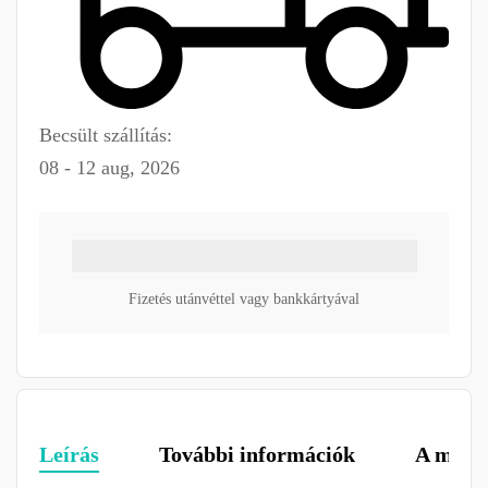
Becsült szállítás:
08 - 12 aug, 2026
Fizetés utánvéttel vagy bankkártyával
Leírás
További információk
A márk