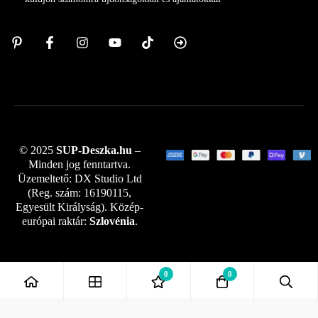
© 2025
SUP-Deszka.hu
–
Minden jog fenntartva.
Üzemeltető: DX Studio Ltd
(Reg. szám: 16190115,
Egyesült Királyság). Közép-
európai raktár:
Szlovénia
.
0
0