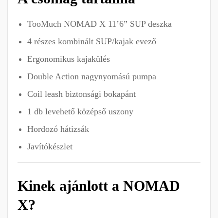
TooMuch NOMAD X 11’6” SUP deszka
4 részes kombinált SUP/kajak evező
Ergonomikus kajakülés
Double Action nagynyomású pumpa
Coil leash biztonsági bokapánt
1 db levehető középső uszony
Hordozó hátizsák
Javítókészlet
Kinek ajánlott a NOMAD
X?