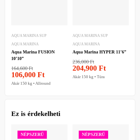
AQUA MARINA SUP
AQUA MARINA SUP
AQ
AQUA MARINA
AQUA MARINA
AQ
Aqua Marina FUSION
Aqua Marina HYPER 11’6”
Aqu
10’10”
SU
236,000
Ft
204,900
Ft
164,600
Ft
22
106,000
Ft
2
Akár 150 kg • Túra
Akár 150 kg • Allround
Aká
Ez is érdekelheti
NÉPSZERŰ
NÉPSZERŰ