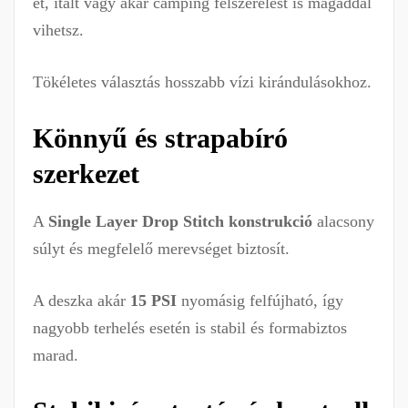
et, italt vagy akár camping felszerelést is magaddal
vihetsz.
Tökéletes választás hosszabb vízi kirándulásokhoz.
Könnyű és strapabíró
szerkezet
A
Single Layer Drop Stitch konstrukció
alacsony
súlyt és megfelelő merevséget biztosít.
A deszka akár
15 PSI
nyomásig felfújható, így
nagyobb terhelés esetén is stabil és formabiztos
marad.