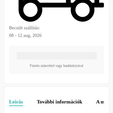
Becsült szállítás:
08 - 12 aug, 2026
Fizetés utánvéttel vagy bankkártyával
Leírás
További információk
A márk