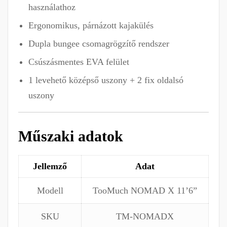
használathoz
Ergonomikus, párnázott kajakülés
Dupla bungee csomagrögzítő rendszer
Csúszásmentes EVA felület
1 levehető középső uszony + 2 fix oldalsó
uszony
Műszaki adatok
Jellemző
Adat
Modell
TooMuch NOMAD X 11’6”
SKU
TM-NOMADX