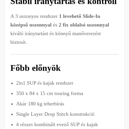
Stabil iránytartás és kontroll
A 3 uszonyos rendszer
1 levehető Slide-In
középső uszonnyal
és
2 fix oldalsó uszonnyal
kiváló iránytartást és könnyű manőverezést
biztosít.
Főbb előnyök
2in1 SUP és kajak rendszer
350 x 84 x 15 cm touring forma
Akár 180 kg teherbírás
Single Layer Drop Stitch konstrukció
4 részes kombinált evező SUP és kajak