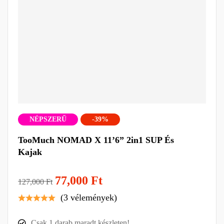
NÉPSZERŰ
-39%
TooMuch NOMAD X 11’6” 2in1 SUP És
Kajak
77,000
Ft
127,000
Ft
(3 vélemények)
Csak
1
darab maradt készleten!