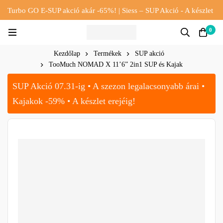
Turbo GO E-SUP akció akár -65%! | Siess – SUP Akció - A készlet
erejéig!!
0
Kezdőlap
Termékek
SUP akció
TooMuch NOMAD X 11’6” 2in1 SUP és Kajak
SUP Akció 07.31-ig • A szezon legalacsonyabb árai •
Kajakok -59% • A készlet erejéig!