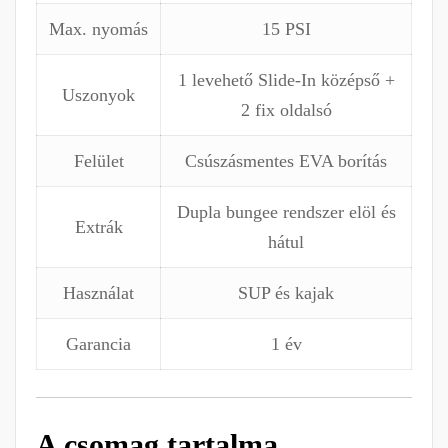
Max. nyomás
15 PSI
1 levehető Slide-In középső +
Uszonyok
2 fix oldalsó
Felület
Csúszásmentes EVA borítás
Dupla bungee rendszer elöl és
Extrák
hátul
Használat
SUP és kajak
Garancia
1 év
A csomag tartalma