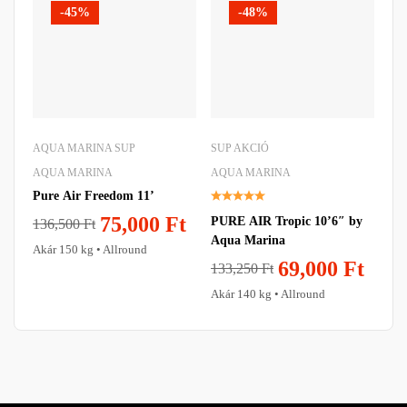
-45%
-48%
AQUA MARINA SUP
SUP AKCIÓ
AQ
AQUA MARINA
AQUA MARINA
AQ
Pure Air Freedom 11’
PU
Aq
75,000
Ft
PURE AIR Tropic 10’6″ by
136,500
Ft
Aqua Marina
14
Akár 150 kg • Allround
69,000
Ft
133,250
Ft
Akár 140 kg • Allround