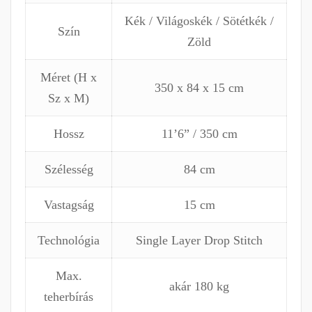
Kék / Világoskék / Sötétkék /
Szín
Zöld
Méret (H x
350 x 84 x 15 cm
Sz x M)
Hossz
11’6” / 350 cm
Szélesség
84 cm
Vastagság
15 cm
Technológia
Single Layer Drop Stitch
Max.
akár 180 kg
teherbírás