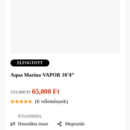
ELFOGYOTT
Aqua Marina VAPOR 10’4”
65,000
Ft
151,000
Ft
(6 vélemények)
Készlethiány
Hasonlítsa össze
Megosztás