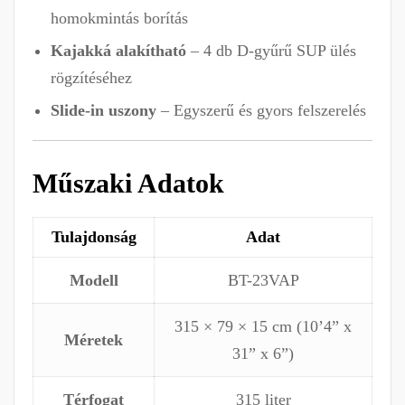
homokmintás borítás
Kajakká alakítható
– 4 db D-gyűrű SUP ülés
rögzítéséhez
Slide-in uszony
– Egyszerű és gyors felszerelés
Műszaki Adatok
Tulajdonság
Adat
Modell
BT-23VAP
315 × 79 × 15 cm (10’4” x
Méretek
31” x 6”)
Térfogat
315 liter