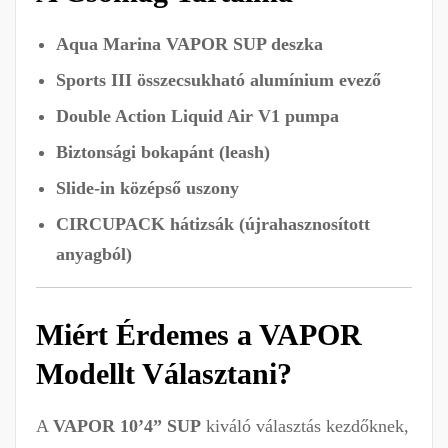
Aqua Marina VAPOR SUP deszka
Sports III összecsukható alumínium evező
Double Action Liquid Air V1 pumpa
Biztonsági bokapánt (leash)
Slide-in középső uszony
CIRCUPACK hátizsák (újrahasznosított
anyagból)
Miért Érdemes a VAPOR
Modellt Választani?
A
VAPOR 10’4” SUP
kiváló választás kezdőknek,