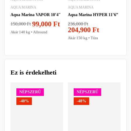
AQUA MARINA
AQUA MARINA
AQ
Aqua Marina VAPOR 10’4″
Aqua Marina HYPER 11’6”
Aqu
SU
99,000
Ft
236,000
Ft
150,000
Ft
204,900
Ft
22
Akár 140 kg • Allround
2
Akár 150 kg • Túra
Aká
Ez is érdekelheti
NÉPSZERŰ
NÉPSZERŰ
-40%
-48%