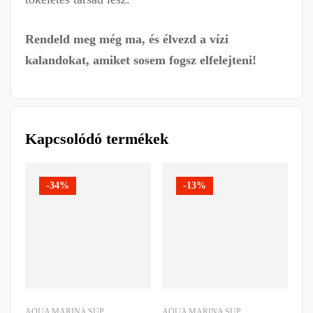
Rendeld meg még ma, és élvezd a vízi
kalandokat, amiket sosem fogsz elfelejteni!
Kapcsolódó termékek
-34%
-13%
AQUA MARINA SUP
AQUA MARINA SUP
AQ