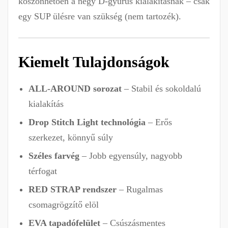
köszönhetően a négy D-gyűrűs kialakításnak – csak
egy SUP ülésre van szükség (nem tartozék).
Kiemelt Tulajdonságok
ALL-AROUND sorozat
– Stabil és sokoldalú
kialakítás
Drop Stitch Light technológia
– Erős
szerkezet, könnyű súly
Széles farvég
– Jobb egyensúly, nagyobb
térfogat
RED STRAP rendszer
– Rugalmas
csomagrögzítő elöl
EVA tapadófelület
– Csúszásmentes