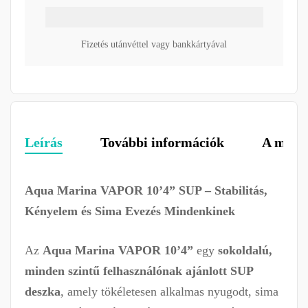
Fizetés utánvéttel vagy bankkártyával
Leírás
További információk
A márk
Aqua Marina VAPOR 10’4” SUP – Stabilitás,
Kényelem és Sima Evezés Mindenkinek
Az
Aqua Marina VAPOR 10’4”
egy
sokoldalú,
minden szintű felhasználónak ajánlott SUP
deszka
, amely tökéletesen alkalmas nyugodt, sima