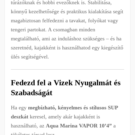
túrázóknak és hobbi evezőknek is. Stabilitása,
könnyű kezelhetősége és praktikus kialakítása segít
magabiztosan felfedezni a tavakat, folyókat vagy
tengeri partokat. A csomagban minden
megtalálható, ami az induláshoz szükséges – és ha
szeretnéd, kajakként is használhatod egy kiegészítő
ülés segítségével.
Fedezd fel a Vizek Nyugalmát és
Szabadságát
Ha egy
megbízható, kényelmes és stílusos SUP
deszkát
keresel, amely akár kajakként is
használható, az
Aqua Marina VAPOR 10’4”
a
tökéletes társad lesz.