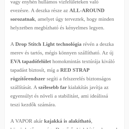
vagy enyhén hullámos vízfelületeken való
evezésre. A deszka része az
ALL-AROUND
sorozatnak
, amelyet úgy terveztek, hogy minden
helyzetben megbízható és kényelmes legyen.
A
Drop Stitch Light technológia
révén a deszka
merev és tartós, mégis könnyen szállítható. Az új
EVA tapadófelület
homokmintás textúrája kiváló
tapadást biztosít, míg a
RED STRAP
rögzítőrendszer
segíti a felszerelés biztonságos
szállítását. A
szélesebb far
kialakítás javítja az
egyensúlyt és növeli a stabilitást, ami ideálissá
teszi kezdők számára.
A VAPOR akár
kajakká is alakítható
,