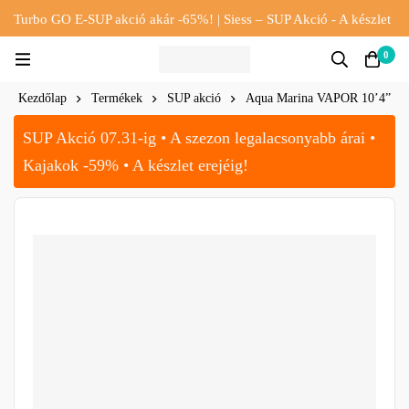
Turbo GO E-SUP akció akár -65%! | Siess – SUP Akció - A készlet
erejéig!!
0
Kezdőlap
Termékek
SUP akció
Aqua Marina VAPOR 10’4”
SUP Akció 07.31-ig • A szezon legalacsonyabb árai •
Kajakok -59% • A készlet erejéig!