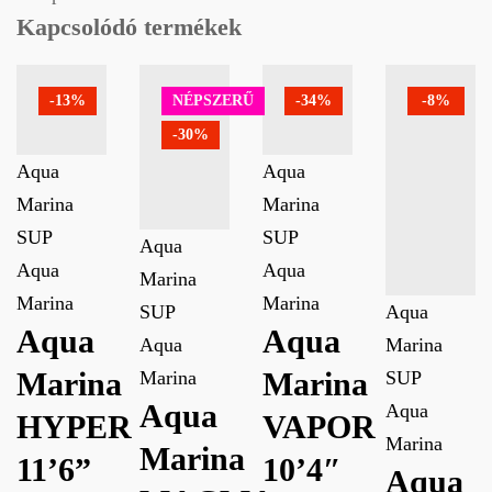
Kapcsolódó termékek
-13%
NÉPSZERŰ
-34%
-8%
-30%
Aqua
Aqua
Marina
Marina
SUP
SUP
Aqua
Aqua
Aqua
Marina
Marina
Marina
SUP
Aqua
Aqua
Aqua
Aqua
Marina
Marina
Marina
Marina
SUP
Aqua
Aqua
HYPER
VAPOR
Marina
Marina
11’6”
10’4″
Aqua