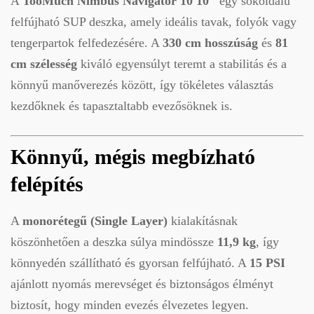
A
TooMuch Nimbus Navigator 10′10″
egy sokoldalú
felfújható SUP deszka, amely ideális tavak, folyók vagy
tengerpartok felfedezésére. A
330 cm hosszúság
és
81
cm szélesség
kiváló egyensúlyt teremt a stabilitás és a
könnyű manőverezés között, így tökéletes választás
kezdőknek és tapasztaltabb evezősöknek is.
Könnyű, mégis megbízható
felépítés
A
monorétegű (Single Layer)
kialakításnak
köszönhetően a deszka súlya mindössze
11,9 kg
, így
könnyedén szállítható és gyorsan felfújható. A
15 PSI
ajánlott nyomás merevséget és biztonságos élményt
biztosít, hogy minden evezés élvezetes legyen.