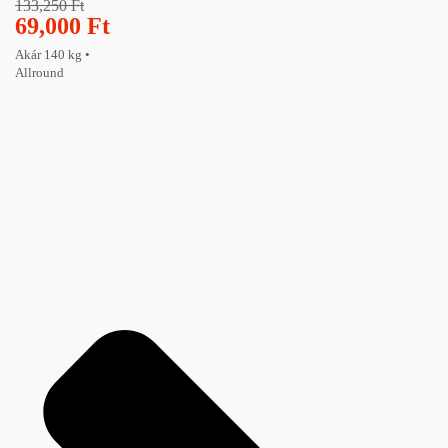
133,250
Ft
69,000
Ft
Akár 140 kg •
Allround