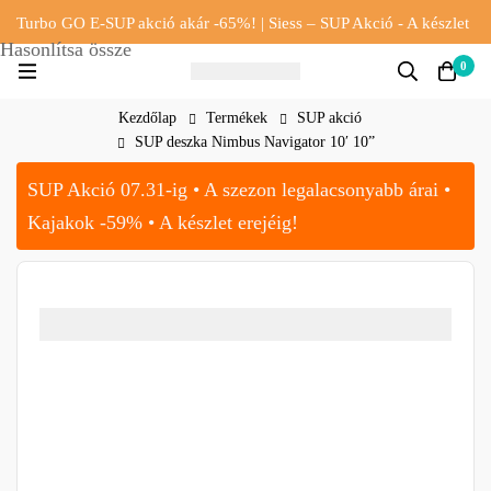
Turbo GO E-SUP akció akár -65%! | Siess – SUP Akció - A készlet
Hasonlítsa össze
erejéig!!
0
Kezdőlap
Termékek
SUP akció
SUP deszka Nimbus Navigator 10′ 10”
SUP Akció 07.31-ig • A szezon legalacsonyabb árai •
Kajakok -59% • A készlet erejéig!