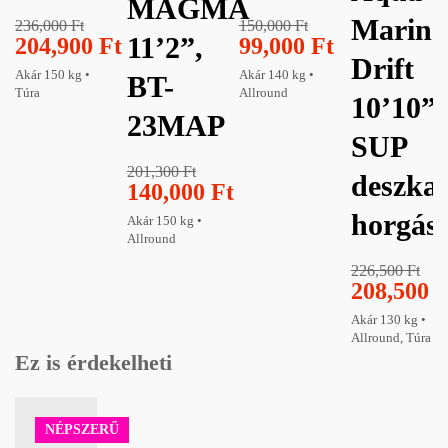
MAGMA
Marina
236,000
Ft
150,000
Ft
11’2”,
204,900
Ft
99,000
Ft
Drift
Akár 150 kg •
Akár 140 kg •
BT-
Túra
Allround
10’10”
23MAP
SUP
201,300
Ft
deszka
140,000
Ft
horgás
Akár 150 kg •
Allround
226,500
Ft
208,500
F
Akár 130 kg •
Allround, Túra
Ez is érdekelheti
NÉPSZERŰ