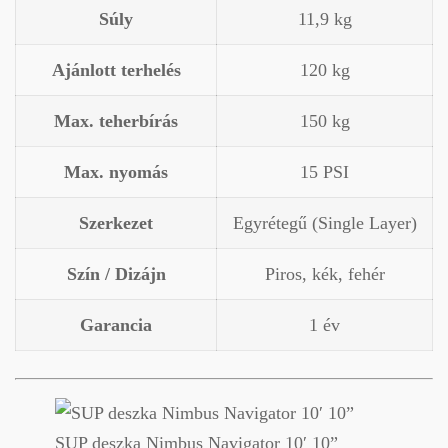
Súly
11,9 kg
Ajánlott terhelés
120 kg
Max. teherbírás
150 kg
Max. nyomás
15 PSI
Szerkezet
Egyrétegű (Single Layer)
Szín / Dizájn
Piros, kék, fehér
Garancia
1 év
SUP deszka Nimbus Navigator 10′ 10”