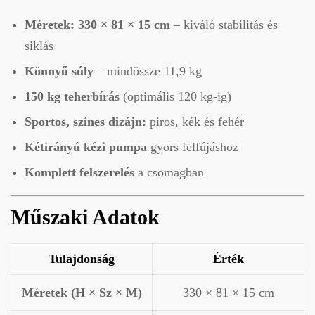
Méretek: 330 × 81 × 15 cm
– kiváló stabilitás és
siklás
Könnyű súly
– mindössze 11,9 kg
150 kg teherbírás
(optimális 120 kg-ig)
Sportos, színes dizájn:
piros, kék és fehér
Kétirányú kézi pumpa
gyors felfújáshoz
Komplett felszerelés
a csomagban
Műszaki Adatok
Tulajdonság
Érték
Méretek (H × Sz × M)
330 × 81 × 15 cm